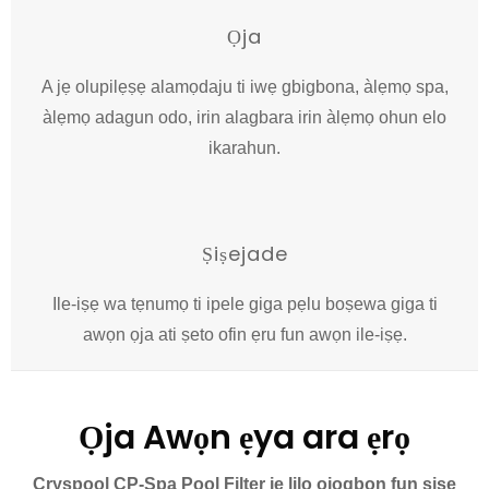
Ọja
A jẹ olupilẹṣẹ alamọdaju ti iwẹ gbigbona, àlẹmọ spa,
àlẹmọ adagun odo, irin alagbara irin àlẹmọ ohun elo
ikarahun.
Ṣiṣejade
Ile-iṣẹ wa tẹnumọ ti ipele giga pẹlu boṣewa giga ti
awọn ọja ati ṣeto ofin ẹru fun awọn ile-iṣẹ.
Ọja Awọn ẹya ara ẹrọ
Cryspool CP-Spa Pool Filter jẹ lilo ọjọgbọn fun sisẹ