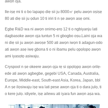
awọn ọja.
Ile-iṣẹ mi ti o bo lapapọ diẹ sii ju 8000㎡ pẹlu awọn oṣiṣẹ
80 ati diẹ sii ju ọdun 10 ti iriri ti n ṣe awọn asẹ omi.
Ẹgbẹ R&D wa ni awọn onimọ-ẹrọ 12 ti o ngbiyanju lati
dagbasoke awọn ọja tuntun 5 ni gbogbo oṣu.Laini ọja wa
ni diẹ sii ju awọn awoṣe 500 ati awọn iwọn ti adagun-odo
ati awọn asẹ iwẹ gbona ti o ni ibamu pẹlu ọpọlọpọ awọn
ami iyasọtọ asiwaju.
Cryspool n ṣe okeere awọn ọja rẹ si ọpọlọpọ awọn orilẹ-
ede ati awọn agbegbe, gẹgẹbi USA, Canada, Australia,
Europe, Middle-east, South-east Asia, Korea, Japan, bbl
A n ṣe ilọsiwaju iṣẹ wa lati pese awọn ọja ti o dara julọ, ti
o kere julọ. idiyele, iṣẹ ailewu ati iyara fun awọn aṣa wa.