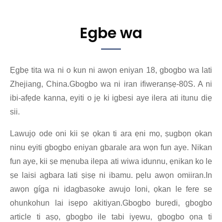
Egbe wa
Ẹgbẹ tita wa ni o kun ni awọn eniyan 18, gbogbo wa lati
Zhejiang, China.Gbogbo wa ni iran ifiweranṣẹ-80S. A ni
ibi-afẹde kanna, eyiti o jẹ ki igbesi aye ilera ati itunu diẹ
sii.
Lawujọ ode oni kii ṣe ọkan ti ara ẹni mọ, ṣugbọn ọkan
ninu eyiti gbogbo eniyan gbarale ara wọn fun aye. Nikan
fun aye, kii ṣe mẹnuba ilepa ati wiwa idunnu, ẹnikan ko le
ṣe laisi agbara lati ṣiṣẹ ni ibamu. pẹlu awọn omiiran.In
awọn gíga ni idagbasoke awujo loni, ọkan le fere se
ohunkohun lai isẹpo akitiyan.Gbogbo burẹdi, gbogbo
article ti aṣọ, gbogbo ile tabi iyẹwu, gbogbo ọna ti