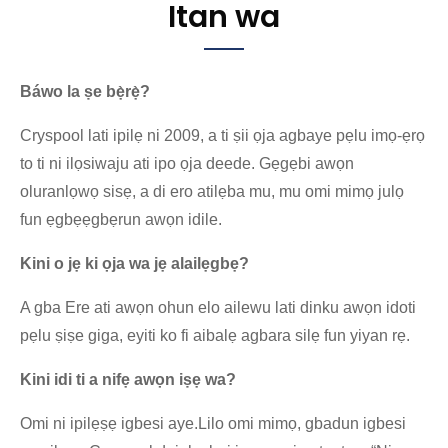
Itan wa
Báwo la ṣe bẹ̀rẹ̀?
Cryspool lati ipilẹ ni 2009, a ti ṣii ọja agbaye pẹlu imọ-ẹrọ
to ti ni ilọsiwaju ati ipo ọja deede. Gẹgẹbi awọn
oluranlọwọ sisẹ, a di ero atilẹba mu, mu omi mimọ julọ
fun ẹgbẹẹgbẹrun awọn idile.
Kini o jẹ ki ọja wa jẹ alailẹgbẹ?
A gba Ere ati awọn ohun elo ailewu lati dinku awọn idoti
pẹlu ṣiṣe giga, eyiti ko fi aibalẹ agbara silẹ fun yiyan rẹ.
Kini idi ti a nifẹ awọn iṣẹ wa?
Omi ni ipilẹṣẹ igbesi aye.Lilo omi mimọ, gbadun igbesi