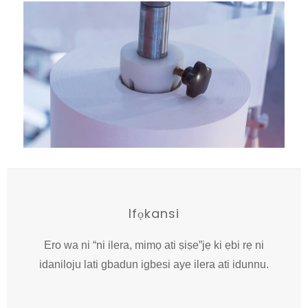
Ifọkansi
Ero wa ni “ni ilera, mimọ ati ṣiṣe”jẹ ki ẹbi rẹ ni
idaniloju lati gbadun igbesi aye ilera ati idunnu.