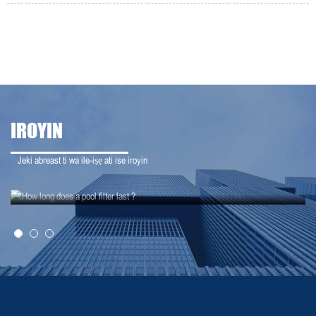
IROYIN
Jeki abreast ti wa ile-iṣẹ ati ise iroyin
21-07-12
Bawo ni àlẹmọ adagun kan pẹ to?