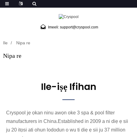
Imeeli: support@cryspool.com
Ile
Nipa re
Nipa re
Ile-iṣẹ Ifihan
Cryspool jẹ ọkan ninu awọn oke 3 spa & pool filter
manufacturers in China.Established in 2009 a ni diẹ ẹ sii
ju 20 itọsi ati ohun lododun o wu ti diẹ ẹ sii ju 37 million