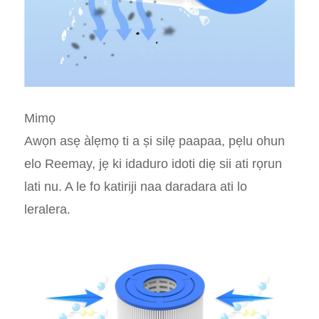
Mimọ
Awọn asẹ àlẹmọ ti a ṣi silẹ paapaa, pẹlu ohun
elo Reemay, jẹ ki idaduro idoti diẹ sii ati rọrun
lati nu. A le fo katiriji naa daradara ati lo
leralera.