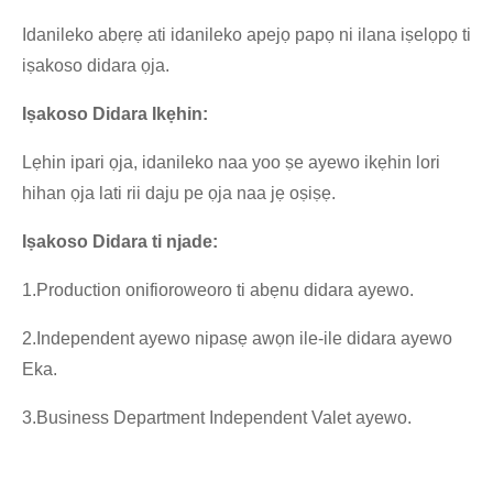
Idanileko abẹrẹ ati idanileko apejọ papọ ni ilana iṣelọpọ ti
iṣakoso didara ọja.
Iṣakoso Didara Ikẹhin:
Lẹhin ipari ọja, idanileko naa yoo ṣe ayewo ikẹhin lori
hihan ọja lati rii daju pe ọja naa jẹ oṣiṣẹ.
Iṣakoso Didara ti njade:
1.Production onifioroweoro ti abẹnu didara ayewo.
2.Independent ayewo nipasẹ awọn ile-ile didara ayewo
Eka.
3.Business Department Independent Valet ayewo.