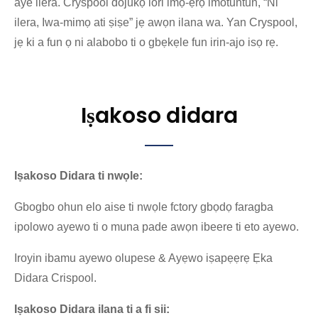
aye ilera. Cryspool dojukọ lori imọ-ẹrọ imotuntun, “Ni
ilera, Iwa-mimọ ati ṣiṣe” jẹ awọn ilana wa. Yan Cryspool,
jẹ ki a fun ọ ni alabobo ti o gbẹkẹle fun irin-ajo isọ rẹ.
Iṣakoso didara
Iṣakoso Didara ti nwọle:
Gbogbo ohun elo aise ti nwọle fctory gbọdọ faragba
ipolowo ayewo ti o muna pade awọn ibeere ti eto ayewo.
Iroyin ibamu ayewo olupese & Ayẹwo iṣapẹẹrẹ Ẹka
Didara Crispool.
Iṣakoso Didara ilana ti a fi sii: