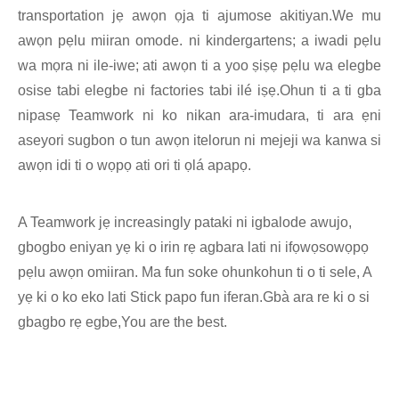
transportation jẹ awọn ọja ti ajumose akitiyan.We mu
awọn pẹlu miiran omode. ni kindergartens; a iwadi pẹlu
wa mọra ni ile-iwe; ati awọn ti a yoo ṣiṣẹ pẹlu wa elegbe
osise tabi elegbe ni factories tabi ilé iṣẹ.Ohun ti a ti gba
nipasẹ Teamwork ni ko nikan ara-imudara, ti ara ẹni
aseyori sugbon o tun awọn itelorun ni mejeji wa kanwa si
awọn idi ti o wọpọ ati ori ti ọlá apapọ.
A Teamwork jẹ increasingly pataki ni igbalode awujo,
gbogbo eniyan yẹ ki o irin rẹ agbara lati ni ifọwọsowọpọ
pẹlu awọn omiiran. Ma fun soke ohunkohun ti o ti sele, A
yẹ ki o ko eko lati Stick papo fun iferan.Gbà ara re ki o si
gbagbo rẹ egbe,You are the best.