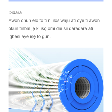
Didara
Awọn ohun elo to ti ni ilọsiwaju ati oye ti awọn
okun trilbal jẹ ki isọ omi diẹ sii daradara ati
igbesi aye iṣẹ to gun.