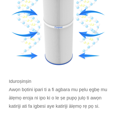
Iduroṣinṣin
Awọn bọtini ipari ti a fi agbara mu pẹlu ẹgbẹ mu
àlẹmọ eroja ni ipo ki o le ṣe pupọ julọ ti awọn
katiriji ati fa igbesi aye katiriji àlẹmọ rẹ pọ si.