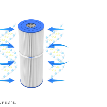
มทนทาน