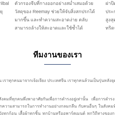
ilbal
ตัวกรองจีบที่กางออกอย่างสม่ำเสมอด้วย
ฝาปิ
ยุ
วัสดุของ Reemay ช่วยให้จับสิ่งสกปรกได้
ประก
มากขึ้น และทำความสะอาดง่าย ตลับ
สูงส
สามารถล้างให้สะอาดและใช้ซ้ำได้
ทริด
ทีมงานของเรา
าทุกคนมาจากเจ้อเจียง ประเทศจีน เราทุกคนล้วนเป็นรุ่นหลังยุค 8
นสังคมที่ทุกคนพึ่งพาอาศัยกันเพื่อการดำรงอยู่เท่านั้น เพื่อการดำร
ากความสามารถในการทำงานอย่างกลมกลืน กับคนอื่นๆ ในสังคมที่
ังทุกก้อน เสื้อผ้าทุกชิ้น ทุกบ้านหรืออพาร์ตเมนต์ ทุกวิถีทางขอ