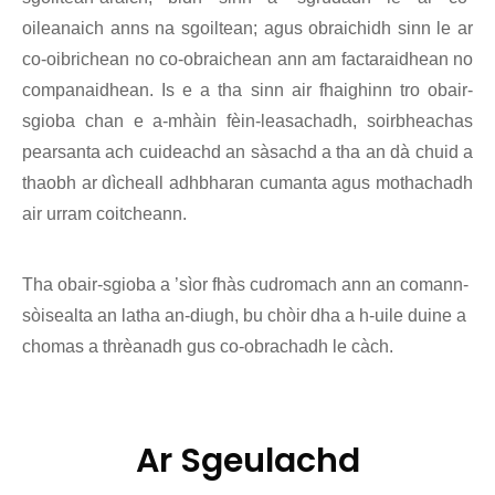
oileanaich anns na sgoiltean; agus obraichidh sinn le ar
co-oibrichean no co-obraichean ann am factaraidhean no
companaidhean. Is e a tha sinn air fhaighinn tro obair-
sgioba chan e a-mhàin fèin-leasachadh, soirbheachas
pearsanta ach cuideachd an sàsachd a tha an dà chuid a
thaobh ar dìcheall adhbharan cumanta agus mothachadh
air urram coitcheann.
Tha obair-sgioba a ’sìor fhàs cudromach ann an comann-
sòisealta an latha an-diugh, bu chòir dha a h-uile duine a
chomas a thrèanadh gus co-obrachadh le càch.
Ar Sgeulachd