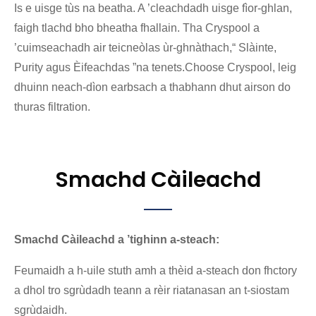
Is e uisge tùs na beatha. A ’cleachdadh uisge fìor-ghlan,
faigh tlachd bho bheatha fhallain. Tha Cryspool a
’cuimseachadh air teicneòlas ùr-ghnàthach,“ Slàinte,
Purity agus Èifeachdas ”na tenets.Choose Cryspool, leig
dhuinn neach-dìon earbsach a thabhann dhut airson do
thuras filtration.
Smachd Càileachd
Smachd Càileachd a ’tighinn a-steach:
Feumaidh a h-uile stuth amh a thèid a-steach don fhctory
a dhol tro sgrùdadh teann a rèir riatanasan an t-siostam
sgrùdaidh.