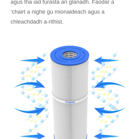
agus tha iad furasta an glanadh. Faodar a
’chairt a nighe gu mionaideach agus a
chleachdadh a-rithist.