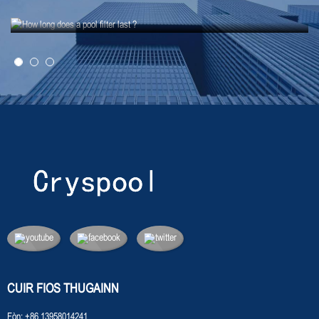
Dè cho fada ’s a mhaireas sìoltachan amar?
CUIR FIOS THUGAINN
Fòn:
+86 13958014241