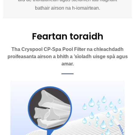
bathair airson na h-iomairtean.
Feartan toraidh
Tha Cryspool CP-Spa Pool Filter na chleachdadh
proifeasanta airson a bhith a ’sìoladh uisge spà agus
amar.