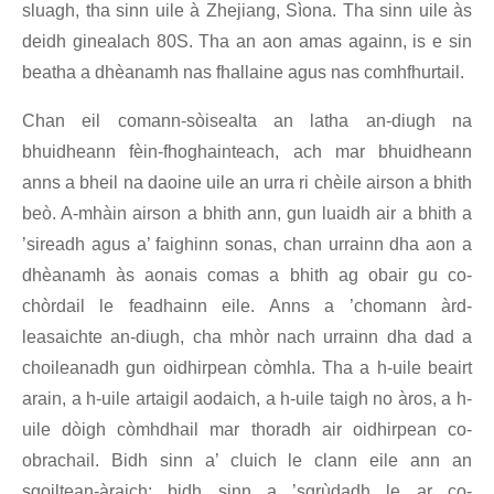
sluagh, tha sinn uile à Zhejiang, Sìona. Tha sinn uile às
deidh ginealach 80S. Tha an aon amas againn, is e sin
beatha a dhèanamh nas fhallaine agus nas comhfhurtail.
Chan eil comann-sòisealta an latha an-diugh na
bhuidheann fèin-fhoghainteach, ach mar bhuidheann
anns a bheil na daoine uile an urra ri chèile airson a bhith
beò. A-mhàin airson a bhith ann, gun luaidh air a bhith a
’sireadh agus a’ faighinn sonas, chan urrainn dha aon a
dhèanamh às aonais comas a bhith ag obair gu co-
chòrdail le feadhainn eile. Anns a ’chomann àrd-
leasaichte an-diugh, cha mhòr nach urrainn dha dad a
choileanadh gun oidhirpean còmhla. Tha a h-uile beairt
arain, a h-uile artaigil aodaich, a h-uile taigh no àros, a h-
uile dòigh còmhdhail mar thoradh air oidhirpean co-
obrachail. Bidh sinn a’ cluich le clann eile ann an
sgoiltean-àraich; bidh sinn a ’sgrùdadh le ar co-