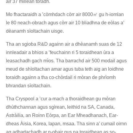
air 37 millean toradh.
Mo fhactaraidh a ’còmhdach còrr air 8000㎡ gu h-iomlan
le 80 neach-obrach agus còrr air 10 bliadhna de eòlas a’
dèanamh sìoltachain uisge.
Tha an sgioba R&D againn air a dhèanamh suas de 12
innleadair a bhios a ’feuchainn ri 5 toraidhean ùra a
leasachadh gach mìos. Tha barrachd air 500 modail agus
meud de shìoltachan amar agus tuba teth aig an loidhne
toraidh againn a tha co-chòrdail ri mòran de phrìomh
bhrandan sìoltachain.
Tha Cryspool a ’cur a-mach a thoraidhean gu mòran
dhùthchannan agus sgìrean, leithid na SA, Canada,
Astràilia, an Roinn Eòrpa, an Ear Mheadhanach, Ear-
dheas Àisia, Korea, Iapan, msaa. Tha sinn a’ cumail oirnn
ag adhartachadh ar n-obair gus na toraidhean as so-