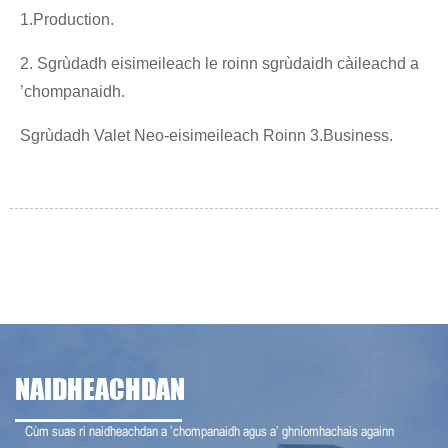
1.Production.
2. Sgrùdadh eisimeileach le roinn sgrùdaidh càileachd a
’chompanaidh.
Sgrùdadh Valet Neo-eisimeileach Roinn 3.Business.
NAIDHEACHDAN
Cùm suas ri naidheachdan a ’chompanaidh agus a’ ghnìomhachais againn
21-07-12