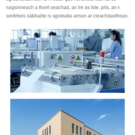
ruigsinneach a thoirt seachad, an ìre as ìsle. prìs, an t-
seirbheis sàbhailte is sgiobalta airson ar cleachdaidhean.