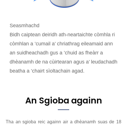
Seasmhachd
Bidh caiptean deiridh ath-neartaichte còmhla ri
còmhlan a ’cumail a’ chriathrag eileamaid ann
an suidheachadh gus a ’chuid as fheàrr a
dhèanamh de na cùirtearan agus a’ leudachadh
beatha a ’chairt sìoltachain agad.
An Sgioba againn
Tha an sgioba reic againn air a dhèanamh suas de 18