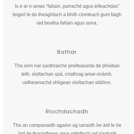
Is e ar n-amas “fallain, purrachd agus èifeachdas”
leigeil le do theaghlach a bhith cinnteach gum faigh
iad beatha fallain agus sona.
Bathar
Tha sinn nar saothraiche proifeasanta de phìoban
teth, sìoltachan spà, criathrag amar-snàmh,
uidheamachd shligean sìoltachan stàilinn.
Riochdachadh
Tha an companaidh againn ag iarraidh ìre àrd le ìre
àrd de thoraidhean agus stèidhich iad riaghailt