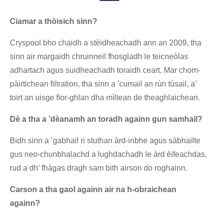
Ciamar a thòisich sinn?
Cryspool bho chaidh a stèidheachadh ann an 2009, tha
sinn air margaidh chruinneil fhosgladh le teicneòlas
adhartach agus suidheachadh toraidh ceart. Mar chom-
pàirtichean filtration, tha sinn a ’cumail an rùn tùsail, a’
toirt an uisge fìor-ghlan dha mìltean de theaghlaichean.
Dè a tha a ’dèanamh an toradh againn gun samhail?
Bidh sinn a ’gabhail ri stuthan àrd-inbhe agus sàbhailte
gus neo-chunbhalachd a lughdachadh le àrd èifeachdas,
rud a dh’ fhàgas dragh sam bith airson do roghainn.
Carson a tha gaol againn air na h-obraichean
againn?