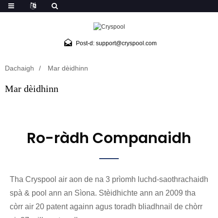
Post-d: support@cryspool.com
Dachaigh
Mar dèidhinn
Mar dèidhinn
Ro-ràdh Companaidh
Tha Cryspool air aon de na 3 prìomh luchd-saothrachaidh
spà & pool ann an Sìona. Stèidhichte ann an 2009 tha
còrr air 20 patent againn agus toradh bliadhnail de chòrr