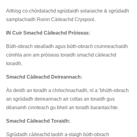
Aithisg co-chòrdalachd sgrùdaidh solaraiche & sgrùdadh
samplachadh Roinn Càileachd Cryspool.
IN Cuir Smachd Càileachd Pròiseas:
Bùth-obrach stealladh agus bùth-obrach cruinneachaidh
còmhla ann am pròiseas toraidh smachd càileachd
toraidh.
Smachd Càileachd Deireannach:
Às deidh an toradh a chrìochnachadh, nì a ’bhùth-obrach
an sgrùdadh deireannach air coltas an toraidh gus
dèanamh cinnteach gu bheil an toradh barantaichte.
Smachd Càileachd Toraidh:
Sgrùdadh càileachd taobh a-staigh bùth-obrach