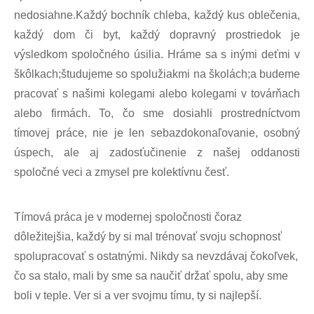
nedosiahne.Každý bochník chleba, každý kus oblečenia,
každý dom či byt, každý dopravný prostriedok je
výsledkom spoločného úsilia. Hráme sa s inými deťmi v
škôlkach;študujeme so spolužiakmi na školách;a budeme
pracovať s našimi kolegami alebo kolegami v továrňach
alebo firmách. To, čo sme dosiahli prostredníctvom
tímovej práce, nie je len sebazdokonaľovanie, osobný
úspech, ale aj zadosťučinenie z našej oddanosti
spoločné veci a zmysel pre kolektívnu česť.
Tímová práca je v modernej spoločnosti čoraz
dôležitejšia, každý by si mal trénovať svoju schopnosť
spolupracovať s ostatnými. Nikdy sa nevzdávaj čokoľvek,
čo sa stalo, mali by sme sa naučiť držať spolu, aby sme
boli v teple. Ver si a ver svojmu tímu, ty si najlepší.