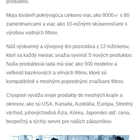
produktov.
Moja továreň pokrývajúca celkovo viac ako 8000㎡ s 80
zamestnancami a viac ako 10-ročnými skúsenosťami s
výrobou vodných filtrov.
Náš výskumný a vývojový tím pozostáva z 12 inžinierov,
ktorí sa každý mesiac snažia vyvinúť 5 nových produktov.
Naša produktová rada má viac ako 500 modelov a
veľkostí bazénových a vírivých filtrov, ktoré sú
kompatibilné s mnohými poprednými značkami filtrov.
Cryspool vyváža svoje produkty do mnohých krajín a
okresov, ako sú USA, Kanada, Austrália, Európa, Stredný
východ, juhovýchodná Ázia, Kórea, Japonsko atď. cena,
bezpečný a rýchly servis pre našich zákazníkov.