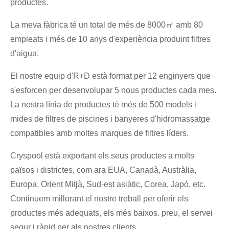
productes.
La meva fàbrica té un total de més de 8000㎡ amb 80
empleats i més de 10 anys d'experiència produint filtres
d'aigua.
El nostre equip d'R+D està format per 12 enginyers que
s'esforcen per desenvolupar 5 nous productes cada mes.
La nostra línia de productes té més de 500 models i
mides de filtres de piscines i banyeres d'hidromassatge
compatibles amb moltes marques de filtres líders.
Cryspool està exportant els seus productes a molts
països i districtes, com ara EUA, Canadà, Austràlia,
Europa, Orient Mitjà, Sud-est asiàtic, Corea, Japó, etc.
Continuem millorant el nostre treball per oferir els
productes més adequats, els més baixos. preu, el servei
segur i ràpid per als nostres clients.