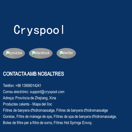
CONTACTA AMB NOSALTRES
Telèfon:
+86 13958014241
Correu electrònic:
support@cryspool.com
Adreça:
Província de Zhejiang, Xina
Productes calents
-
Mapa del lloc
Filtres de banyera d'hidromassatge
,
Filtres de banyera d'hidromassatge
Gorelax
,
Filtre de mànega de spa
,
Filtres de spa de banyera d'hidromassatge
,
Boles de filtre per a filtre de sorra
,
Filtres Hot Springs Envoy
,