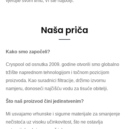
vjerujte svom timu, Vi ste najbolji.
Naša priča
Kako smo započeli?
Cryspool od osnutka 2009. godine otvorili smo globalno
tržište naprednom tehnologijom i točnom pozicijom
proizvoda. Kao suradnici filtracije, držimo izvornu
namjeru, donoseći najčišću vodu za tisuće obitelji.
Što naš proizvod čini jedinstvenim?
Mi usvajamo vrhunske i sigurne materijale za smanjenje
nečistoća uz visoku učinkovitost, što ne ostavlja