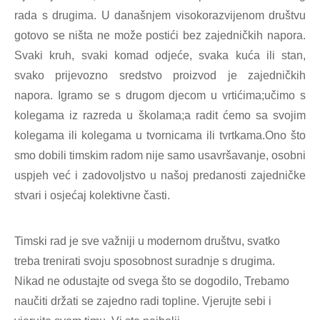
rada s drugima. U današnjem visokorazvijenom društvu
gotovo se ništa ne može postići bez zajedničkih napora.
Svaki kruh, svaki komad odjeće, svaka kuća ili stan,
svako prijevozno sredstvo proizvod je zajedničkih
napora. Igramo se s drugom djecom u vrtićima;učimo s
kolegama iz razreda u školama;a radit ćemo sa svojim
kolegama ili kolegama u tvornicama ili tvrtkama.Ono što
smo dobili timskim radom nije samo usavršavanje, osobni
uspjeh već i zadovoljstvo u našoj predanosti zajedničke
stvari i osjećaj kolektivne časti.
Timski rad je sve važniji u modernom društvu, svatko
treba trenirati svoju sposobnost suradnje s drugima.
Nikad ne odustajte od svega što se dogodilo, Trebamo
naučiti držati se zajedno radi topline. Vjerujte sebi i