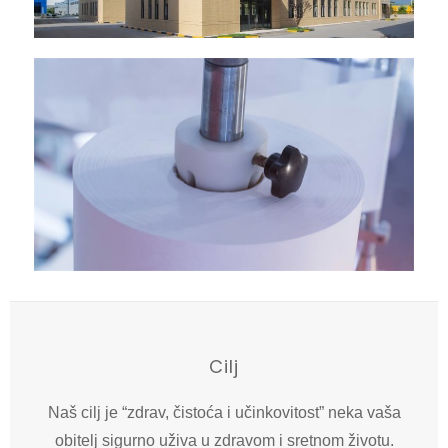
Cilj
Naš cilj je “zdrav, čistoća i učinkovitost” neka vaša
obitelj sigurno uživa u zdravom i sretnom životu.