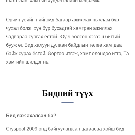
шалтгаан, хамтын хүндэтгэлийн мэдрэмж.
Орчин үеийн нийгэмд багаар ажиллах нь улам бүр
чухал болж, хүн бүр бусадтай хамтран ажиллах
чадвараа сургах ёстой. Юу ч болсон хэзээ ч битгий
бууж өг, Бид халуун дулаан байдлын төлөө хамтдаа
байж сурах ёстой. Өөртөө итгэж, хамт олондоо итгэ, Та
хамгийн шилдэг нь.
Бидний түүх
Бид яаж эхэлсэн бэ?
Cryspool 2009 онд байгуулагдсан цагаасаа хойш бид