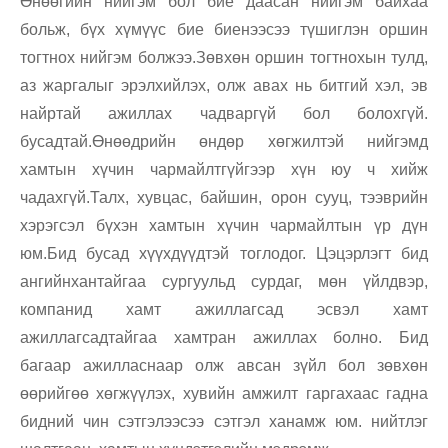
Өнөөгийн нийгэм бол бие даасан нийгэм байхаа
больж, бүх хүмүүс бие биенээсээ түшиглэн оршин
тогтнох нийгэм болжээ.Зөвхөн оршин тогтнохын тулд,
аз жаргалыг эрэлхийлэх, олж авах нь битгий хэл, эв
найртай ажиллах чадваргүй бол болохгүй.
бусадтай.Өнөөдрийн өндөр хөгжилтэй нийгэмд
хамтын хүчин чармайлтгүйгээр хүн юу ч хийж
чадахгүй.Талх, хувцас, байшин, орон сууц, тээврийн
хэрэгсэл бүхэн хамтын хүчин чармайлтын үр дүн
юм.Бид бусад хүүхдүүдтэй тоглодог. Цэцэрлэгт бид
ангийнхантайгаа сургуульд сурдаг, мөн үйлдвэр,
компанид хамт ажиллагсад эсвэл хамт
ажиллагсадтайгаа хамтран ажиллах болно. Бид
багаар ажилласнаар олж авсан зүйл бол зөвхөн
өөрийгөө хөгжүүлэх, хувийн амжилт гаргахаас гадна
бидний чин сэтгэлээсээ сэтгэл ханамж юм. нийтлэг