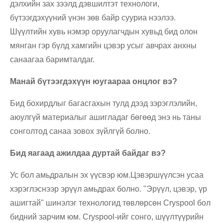
дэлхийн зах зээлд дэвшилтэт технологи,
бүтээгдэхүүний үнэн зөв байр сууриа нээлээ.
Шүүлтийн хувь нэмэр оруулагчдын хувьд бид олон
мянган гэр бүлд хамгийн цэвэр усыг авчрах анхны
санаагаа баримталдаг.
Манай бүтээгдэхүүн юугаараа онцлог вэ?
Бид бохирдлыг багасгахын тулд дээд зэрэглэлийн,
аюулгүй материалыг ашигладаг бөгөөд энэ нь таны
сонголтод санаа зовох зүйлгүй болно.
Бид яагаад ажилдаа дуртай байдаг вэ?
Ус бол амьдралын эх үүсвэр юм.Цэвэршүүлсэн усаа
хэрэглэснээр эрүүл амьдрах болно. "Эрүүл, цэвэр, үр
ашигтай" шинэлэг технологид төвлөрсөн Cryspool бол
бидний зарчим юм. Cryspool-ийг сонго, шүүлтүүрийн