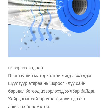
Цэвэрлэх чадвар
Reemay-ийн материалтай жигд эвхэгддэг
шүүлтүүр атираа нь шороог илүү сайн
барьдаг бөгөөд цэвэрлэхэд хялбар байдаг.
Хайрцагыг сайтар угааж, дахин дахин
ашиглах боломжтой.