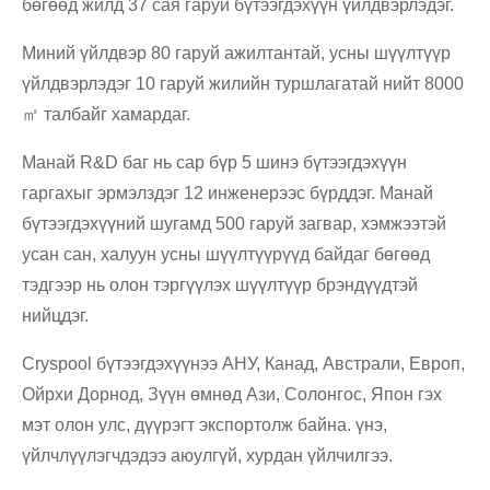
бөгөөд жилд 37 сая гаруй бүтээгдэхүүн үйлдвэрлэдэг.
Миний үйлдвэр 80 гаруй ажилтантай, усны шүүлтүүр
үйлдвэрлэдэг 10 гаруй жилийн туршлагатай нийт 8000
㎡ талбайг хамардаг.
Манай R&D баг нь сар бүр 5 шинэ бүтээгдэхүүн
гаргахыг эрмэлздэг 12 инженерээс бүрддэг. Манай
бүтээгдэхүүний шугамд 500 гаруй загвар, хэмжээтэй
усан сан, халуун усны шүүлтүүрүүд байдаг бөгөөд
тэдгээр нь олон тэргүүлэх шүүлтүүр брэндүүдтэй
нийцдэг.
Cryspool бүтээгдэхүүнээ АНУ, Канад, Австрали, Европ,
Ойрхи Дорнод, Зүүн өмнөд Ази, Солонгос, Япон гэх
мэт олон улс, дүүрэгт экспортолж байна. үнэ,
үйлчлүүлэгчдэдээ аюулгүй, хурдан үйлчилгээ.