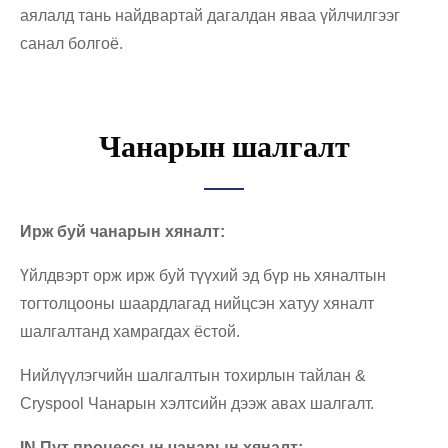
аялалд тань найдвартай дагалдан яваа үйлчилгээг
санал болгоё.
Чанарын шалгалт
Ирж буй чанарын хяналт:
Үйлдвэрт орж ирж буй түүхий эд бүр нь хяналтын
тогтолцооны шаардлагад нийцсэн хатуу хяналт
шалгалтанд хамрагдах ёстой.
Нийлүүлэгчийн шалгалтын тохирлын тайлан &
Cryspool Чанарын хэлтсийн дээж авах шалгалт.
IN Пут процессын чанарын хяналт: