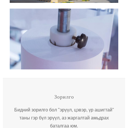
Зорилго
Бидний зорилго бол "эрүүл, цэвэр, үр ашигтай"
таны гэр бүл эрүүл, аз жаргалтай амьдрах
баталгаа юм.