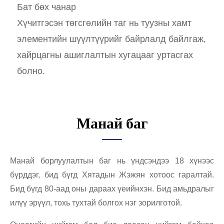
Бат бөх чанар
Хүчитгэсэн төгсгөлийн таг нь туузны хамт
элементийн шүүлтүүрийг байрлалд байлгаж,
хайрцагны ашиглалтын хугацааг уртасгах
болно.
Манай баг
Манай борлуулалтын баг нь үндсэндээ 18 хүнээс
бүрддэг, бид бүгд Хятадын Жэжян хотоос гаралтай.
Бид бүгд 80-аад оны дараах үеийнхэн. Бид амьдралыг
илүү эрүүл, тохь тухтай болгох нэг зорилготой.