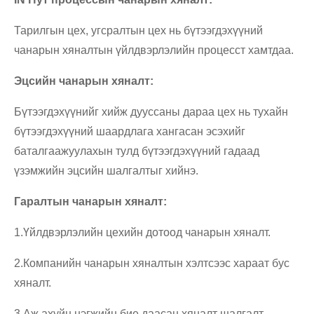
Тарилгын цех, угсралтын цех нь бүтээгдэхүүний
чанарын хяналтын үйлдвэрлэлийн процесст хамтдаа.
Эцсийн чанарын хяналт:
Бүтээгдэхүүнийг хийж дууссаны дараа цех нь тухайн
бүтээгдэхүүний шаардлага хангасан эсэхийг
баталгаажуулахын тулд бүтээгдэхүүний гадаад
үзэмжийн эцсийн шалгалтыг хийнэ.
Гаралтын чанарын хяналт:
1.Үйлдвэрлэлийн цехийн дотоод чанарын хяналт.
2.Компанийн чанарын хяналтын хэлтсээс хараат бус
хяналт.
3.Аж ахуйн нэгжийн бие даасан хяналт шалгалт.