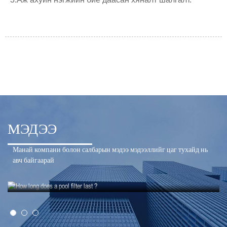
МЭДЭЭ
Манай компани болон салбарын мэдээ мэдээллийг цаг тухайд нь
авч байгаарай
21-07-12
Усан сангийн шүүлтүүр хэр удаан ажилладаг вэ?