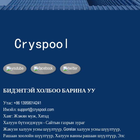
БИДЭНТЭЙ ХОЛБОО БАРИНА УУ
Утас:
+86 13958014241
Имэйл:
support@cryspool.com
Хаяг:
Жэжян муж, Хятад
Халуун бүтээгдэхүүн
-
Сайтын газрын зураг
Жакузи халуун усны шүүлтүүр
,
Gorelax халуун усны шүүлтүүр
,
Рашаан хоолойн шүүлтүүр
,
Халуун ванны рашаан шүүлтүүр
,
Элс