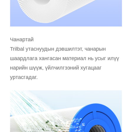
Чанартай
Trilbal утаснуудын дэвшилтэт, чанарын
шаардлага хангасан материал нь усыг илүү
нарийн шүүж, үйлчилгээний хугацааг
уртасгадаг.